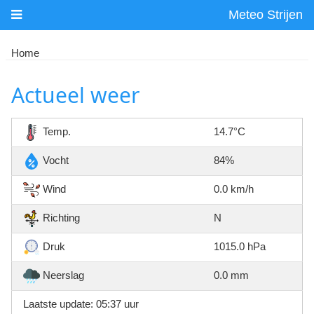
Meteo Strijen
Home
Actueel weer
Temp.
14.7°C
Vocht
84%
Wind
0.0 km/h
Richting
N
Druk
1015.0 hPa
Neerslag
0.0 mm
Laatste update: 05:37 uur